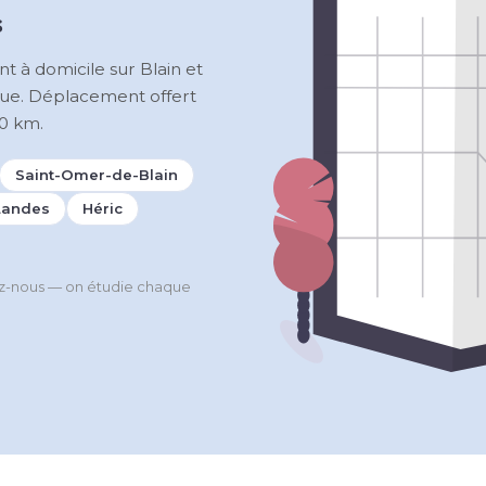
s
nt à domicile sur Blain et
que. Déplacement offert
0 km.
Saint-Omer-de-Blain
Landes
Héric
ez-nous — on étudie chaque