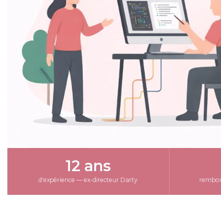
12 ans
d'expérience — ex-directeur Darty
rembour