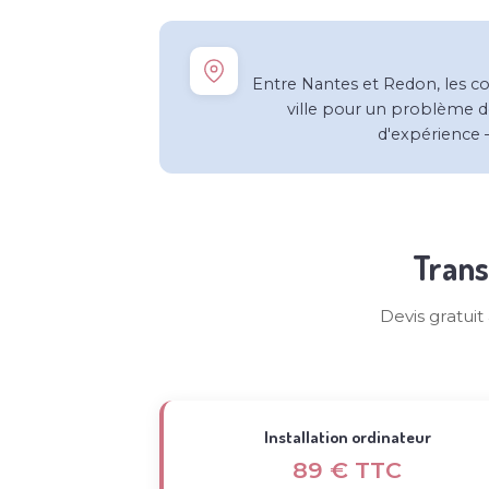
Entre Nantes et Redon, les c
ville pour un problème d
d'expérience 
Trans
Devis gratui
Installation ordinateur
89 € TTC