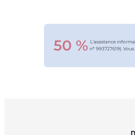
50 %
L'assistance informa
n° 993727619). Vous
D