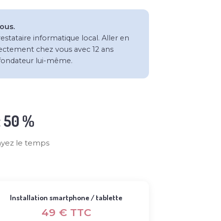
ous.
ataire informatique local. Aller en
rectement chez vous avec 12 ans
 fondateur lui-même.
t 50 %
ayez le temps
Installation smartphone / tablette
49 € TTC