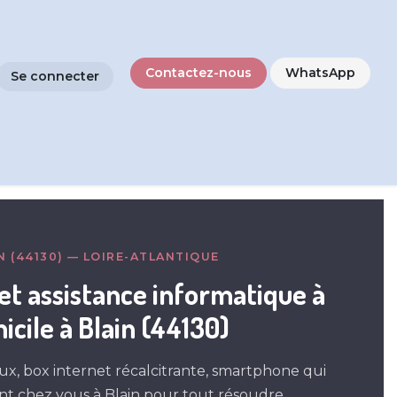
Contactez-nous
WhatsApp
Se connecter
es
Création de site web
N (44130) — LOIRE-ATLANTIQUE
t assistance informatique à
icile à Blain (44130)
ux, box internet récalcitrante, smartphone qui
nt chez vous à Blain pour tout résoudre.