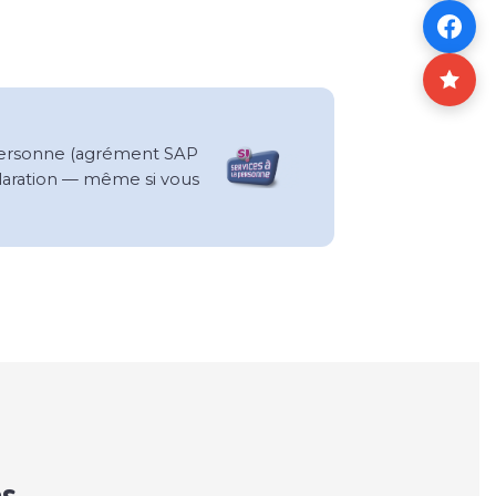
a Personne (agrément SAP
claration — même si vous
es