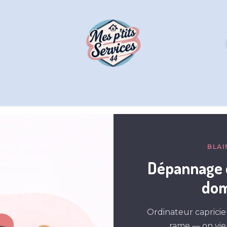
À propos de
Devenir partenaire
Avis et témoignag
BLAI
Dépannage e
dom
Ordinateur capricie
rame — on vie