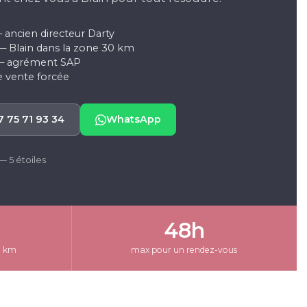
 ancien directeur Darty
— Blain dans la zone 30 km
 — agrément SAP
e vente forcée
7 75 71 93 34
WhatsApp
— 5 étoiles
48h
0 km
max pour un rendez-vous