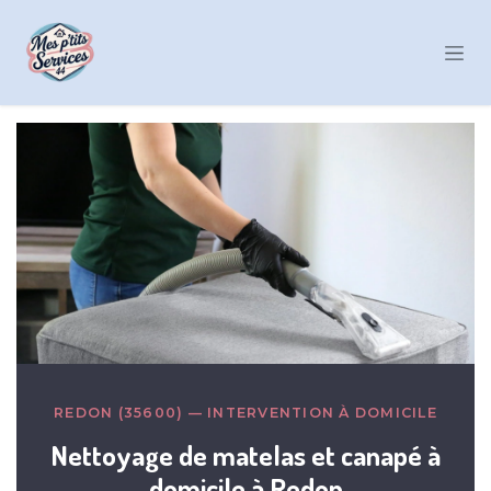
Se rendre au contenu
REDON (35600) — INTERVENTION À DOMICILE
Nettoyage de matelas et canapé à
domicile à Redon