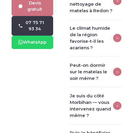
+
Devis
nettoyage de
gratuit
matelas à Redon ?
07 75 71
Le climat humide
93 34
de la région
+
favorise-t-il les
WhatsApp
acariens ?
Peut-on dormir
+
sur le matelas le
soir même ?
Je suis du côté
Morbihan — vous
+
intervenez quand
même ?
Puis-je bénéficier