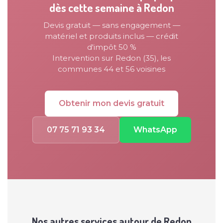
dès cette semaine à Redon
Devis gratuit — sans engagement —
matériel et produits inclus — crédit
d'impôt 50 %
Intervention sur Redon (35), les
communes 44 et 56 voisines
Obtenir mon devis gratuit
07 75 71 93 34
WhatsApp
Nos autres services autour de Redon