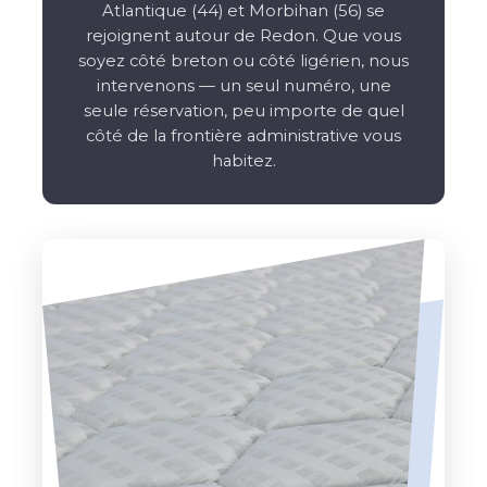
Atlantique (44) et Morbihan (56) se
rejoignent autour de Redon. Que vous
soyez côté breton ou côté ligérien, nous
intervenons — un seul numéro, une
seule réservation, peu importe de quel
côté de la frontière administrative vous
habitez.