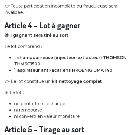
👉 Toute participation incomplète ou frauduleuse sera
invalidée.
Article 4 – Lot à gagner
🎁
1 gagnant sera tiré au sort
Le lot comprend :
1
shampouineuse (injecteur-extracteur) THOMSON
THMSC1500
1
aspirateur anti-acariens HKOENIG UMAT40
👉 Le lot constitue un
kit nettoyage complet
⚠️ Le lot :
ne peut être ni échangé
ni remboursé
ni converti en valeur monétaire
Article 5 – Tirage au sort